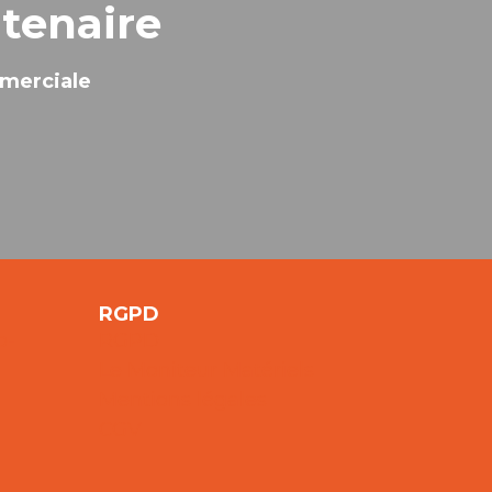
rtenaire
mmerciale
RGPD
o-
RGPD
Le Moniteur Matériels
Mentions légales
CGV