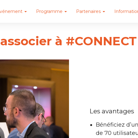
événement
Programme
Partenaires
Informatio
'associer à #CONNECT 
Les avantages
Bénéficiez d’u
de 70 utilisate