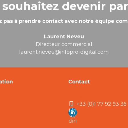
 souhaitez devenir pa
z pas à prendre contact avec notre équipe co
Laurent Neveu
Directeur commercial
laurent.neveu@infopro-digital.com
ation
Contact
nement
elvire.roulet@infopr
ogramme
digital.com
ion
+33 (0)1 77 92 93 36
Lin
eakers
ke
rtenaires
din
ations pratiques