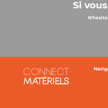
Si vous
N’hésite
Navig
L'évé
Le pr
L'édit
Les sp
Les pa
Inform