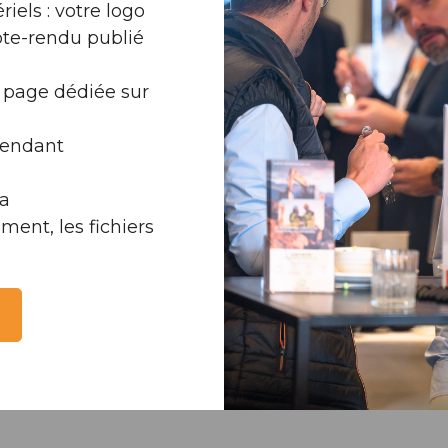
iels : votre logo
pte-rendu publié
, page dédiée sur
pendant
la
ment, les fichiers