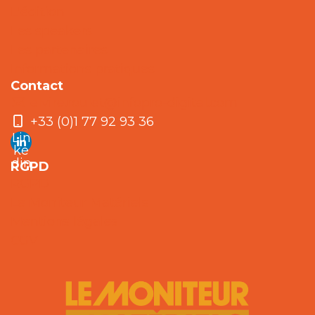
L'édition
Les speakers
Les partenaires
Informations pratiques
Contact
elvire.roulet@infopro-digital.com
+33 (0)1 77 92 93 36
Lin
ke
din
RGPD
RGPD
Le Moniteur Matériels
Mentions légales
CGV