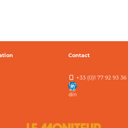
ation
Contact
nement
elvire.roulet@infopr
ogramme
digital.com
ion
+33 (0)1 77 92 93 36
Lin
eakers
ke
rtenaires
din
ations pratiques