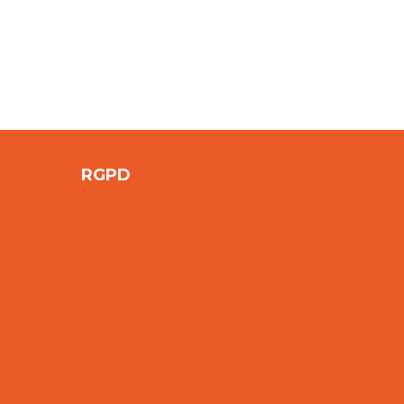
RGPD
o-
RGPD
Le Moniteur Matériels
Mentions légales
CGV