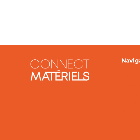
Navig
L'évé
Le pr
L'édit
Les sp
Les pa
Inform