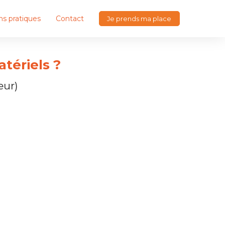
ns pratiques
Contact
Je prends ma place
tériels ?
eur)