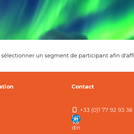
sélectionner un segment de participant afin d'affic
ation
Contact
nement
elvire.roulet@infopr
ogramme
digital.com
ion
+33 (0)1 77 92 93 36
Lin
eakers
ke
rtenaires
din