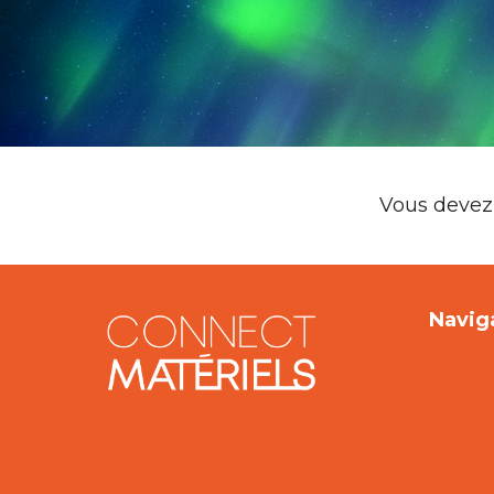
Vous devez 
Navig
L'évé
Le pr
L'édit
Les sp
Les pa