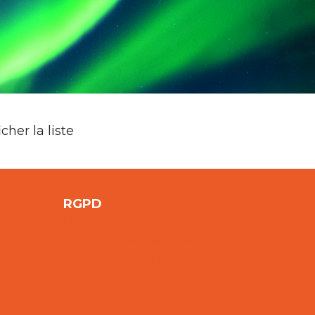
her la liste
RGPD
o-
RGPD
Le Moniteur Matériels
Mentions légales
CGV