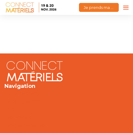
Je prends ma place
Navigation
L'événement
Le programme
L'édition
Les speakers
Les partenaires