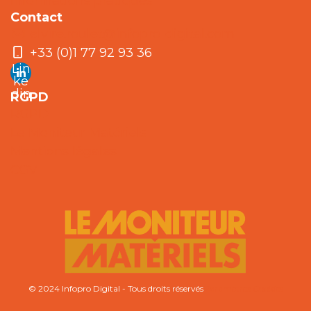
Informations pratiques
Contact
elvire.roulet@infopro-digital.com
+33 (0)1 77 92 93 36
Lin
ke
din
RGPD
RGPD
Le Moniteur Matériels
Mentions légales
CGV
© 2024 Infopro Digital - Tous droits réservés
Paramètres Cookies